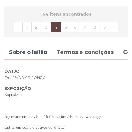
164 itens encontrados
‹
1
2
3
4
5
6
7
8
9
›
Sobre o leilão
Termos e condições
Co
DATA:
Dia 29/06 ÀS 20H30
EXPOSIÇÃO:
Exposição
Agendamento de visita / informações / fotos via whatsapp,
Entrar em contato através do whats: