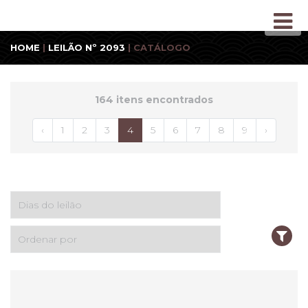
HOME
|
LEILÃO Nº 2093
| CATÁLOGO
164 itens encontrados
‹
1
2
3
4
5
6
7
8
9
›