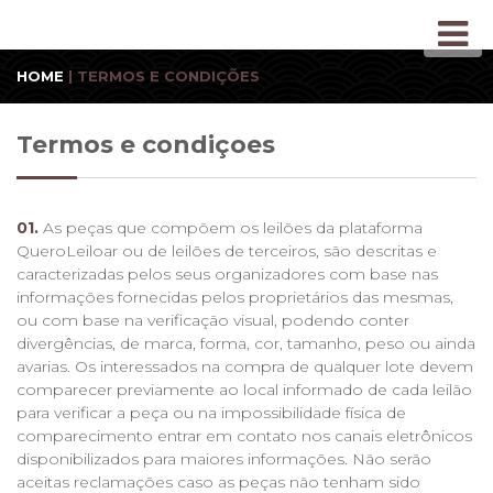
HOME
| TERMOS E CONDIÇÕES
Termos e condiçoes
01.
As peças que compõem os leilões da plataforma
QueroLeiloar ou de leilões de terceiros, são descritas e
caracterizadas pelos seus organizadores com base nas
informações fornecidas pelos proprietários das mesmas,
ou com base na verificação visual, podendo conter
divergências, de marca, forma, cor, tamanho, peso ou ainda
avarias. Os interessados na compra de qualquer lote devem
comparecer previamente ao local informado de cada leilão
para verificar a peça ou na impossibilidade física de
comparecimento entrar em contato nos canais eletrônicos
disponibilizados para maiores informações. Não serão
aceitas reclamações caso as peças não tenham sido