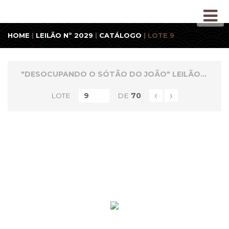
HOME
|
LEILÃO Nº 2029
|
CATÁLOGO
| LOTE 9
"DESOCUPANDO O SÓTÃO DO JOÃO" LEILÃO CLICK CERTO 20.4.23
‹
›
LOTE
DE
70