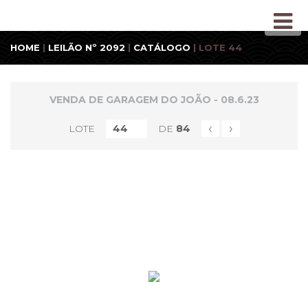
HOME
|
LEILÃO Nº 2092
|
CATÁLOGO
| LOTE 44
VENDA DE GARAGEM DO JOÃO - 08.6.23
‹
›
LOTE
DE
84