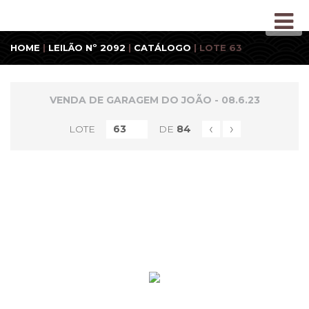
HOME
|
LEILÃO Nº 2092
|
CATÁLOGO
| LOTE 63
VENDA DE GARAGEM DO JOÃO - 08.6.23
‹
›
LOTE
DE
84