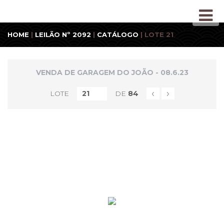
HOME
|
LEILÃO Nº 2092
|
CATÁLOGO
| LOTE 21
VENDA DE GARAGEM DO JOÃO - 08.6.23
‹
›
LOTE
DE
84