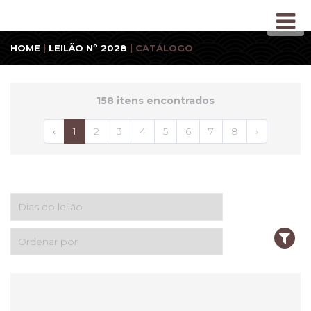
HOME
|
LEILÃO Nº 2028
| CATÁLOGO
158 itens encontrados
‹
1
2
3
4
5
6
7
8
›