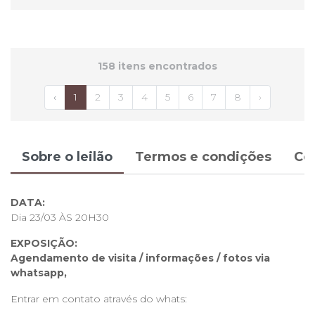
158 itens encontrados
‹
1
2
3
4
5
6
7
8
›
Sobre o leilão
Termos e condições
Co
DATA:
Dia 23/03 ÀS 20H30
EXPOSIÇÃO:
Agendamento de visita / informações / fotos via
whatsapp,
Entrar em contato através do whats: